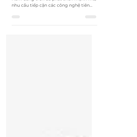
Trong bối cảnh ngành nha khoa Việt
Nam đang trên đà phát triển mạnh mẽ,
nhu cầu tiếp cận các công nghệ tiên
tiến, thiết bị hiện đại ngày...