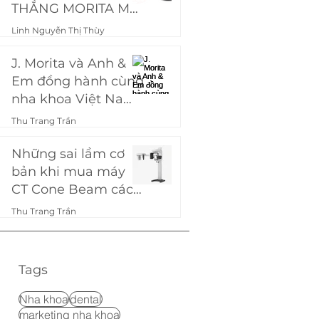
THẮNG MORITA MƠ
ƯỚC
Linh Nguyễn Thị Thùy
7 thg 9, 2024
4 phút đọc
J. Morita và Anh &
Em đồng hành cùng
nha khoa Việt Nam:
Ra mắt chương
Thu Trang Trần
trình "Mua chung,
21 thg 8, 2024
7 phút đọc
giảm khùng - Ép
Những sai lầm cơ
Morita theo giá bạn
bản khi mua máy
muốn!"
CT Cone Beam các
phòng khám nha
Thu Trang Trần
khoa hay gặp phải
11 thg 9, 2023
3 phút đọc
Tags
Nha khoa
dental
marketing nha khoa