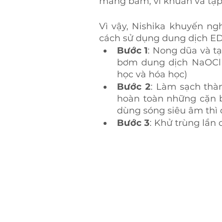
mảng bám, vi khuẩn và tạp
Vì vậy, Nishika khuyến ng
cách sử dụng dung dịch ED
Bước 1
: Nong dũa và t
bơm dung dịch NaOCl 
học và hóa học) 
Bước 2
: Làm sạch thà
hoàn toàn những cặn b
dùng sóng siêu âm thì 
Bước 3
: Khử trùng lần