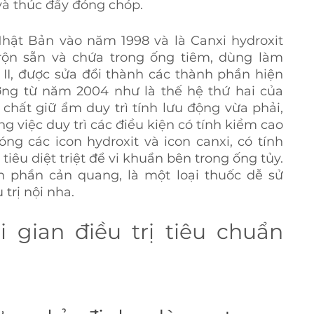
và thúc đẩy đóng chóp.
Nhật Bản vào năm 1998 và là Canxi hydroxit 
rộn sẵn và chứa trong ống tiêm, dùng làm 
x II, được sửa đổi thành các thành phần hiện 
ường từ năm 2004 như là thế hệ thứ hai của 
hất giữ ẩm duy trì tính lưu động vừa phải, 
g việc duy trì các điều kiện có tính kiềm cao 
ng các icon hydroxit và icon canxi, có tính 
iêu diệt triệt để vi khuẩn bên trong ống tủy. 
nh phần cản quang, là một loại thuốc dễ sử 
trị nội nha.
i gian điều trị tiêu chuẩn 