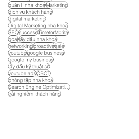
quản lí nha khoa
Marketing
dịch vụ khách hàng
digital marketing
Digital Marketing nha khoa
SEO
success
TimeforMorita
goal
lấy dấu nha khoa
networking
proactive
sale
youtube
google business
google my business
lấy dấu kỹ thuật số
youtube ads
CBCT
phòng tập nha khoa
Search Engine Optimization
trải nghiệm khách hàng