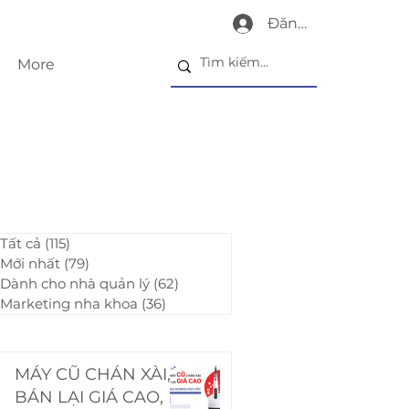
Đăng nhập
More
Tất cả
(115)
115 bài đăng
Mới nhất
(79)
79 bài đăng
Dành cho nhà quản lý
(62)
62 bài đăng
Marketing nha khoa
(36)
36 bài đăng
MÁY CŨ CHÁN XÀI,
BÁN LẠI GIÁ CAO,