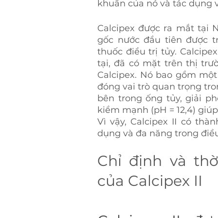
khuẩn của nó và tác dụng 
Calcipex được ra mắt tại 
gốc nước đầu tiên được t
thuốc điều trị tủy. Calcipe
tại, đã có mặt trên thị tr
Calcipex. Nó bao gồm một c
đóng vai trò quan trọng tron
bên trong ống tủy, giải phó
kiềm mạnh (pH = 12,4) giúp t
Vì vậy, Calcipex II có thà
dụng và đa năng trong điều 
Chỉ định và thờ
của Calcipex II