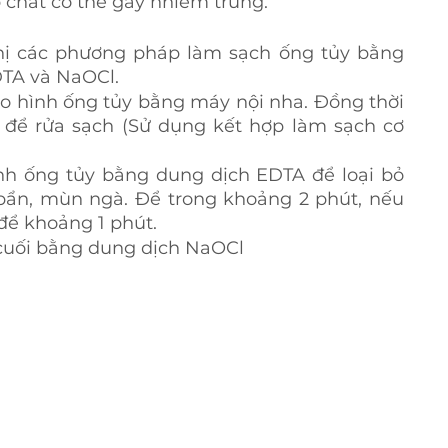
 chất có thể gây nhiễm trùng.
hị các phương pháp làm sạch ống tủy bằng 
TA và NaOCl.
ạo hình ống tủy bằng máy nội nha. Đồng thời 
để rửa sạch (Sử dụng kết hợp làm sạch cơ 
nh ống tủy bằng dung dịch EDTA để loại bỏ 
ẩn, mùn ngà. Để trong khoảng 2 phút, nếu 
để khoảng 1 phút. 
 cuối bằng dung dịch NaOCl