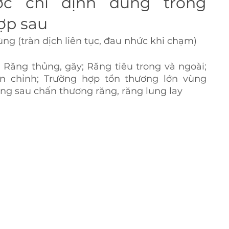
ợc chỉ định dùng trong 
ợp sau
rùng (tràn dịch liên tục, đau nhức khi chạm)
 Răng thủng, gãy; Răng tiêu trong và ngoài; 
 chỉnh; Trường hợp tổn thương lớn vùng 
ng sau chấn thương răng, răng lung lay