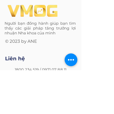
Người bạn đồng hành giúp bạn tìm
thấy các giải pháp tăng trưởng lợi
nhuận Nha khoa của mình
© 2023 by ANE
Liên hệ
1800 234 519
/
0971 07 88 11
/
0975 91 58 91
sale@ane.vn
Văn phòng Hà Nội: Tầng
1, Sảng B - Tòa nhà
N09B1, Thành Thái, Cầu
Giấy, Hà Nội