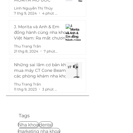
Linh Nguyễn Thị Thùy
7 thg 9, 2024
4 phút đọc
J. Morita và Anh & Em
đồng hành cùng nha khoa
Việt Nam: Ra mắt chương
trình "Mua chung, giảm
Thu Trang Trần
khùng - Ép Morita theo giá
21 thg 8, 2024
7 phút đọc
bạn muốn!"
Những sai lầm cơ bản khi
mua máy CT Cone Beam
các phòng khám nha khoa
hay gặp phải
Thu Trang Trần
11 thg 9, 2023
3 phút đọc
Tags
Nha khoa
dental
marketing nha khoa