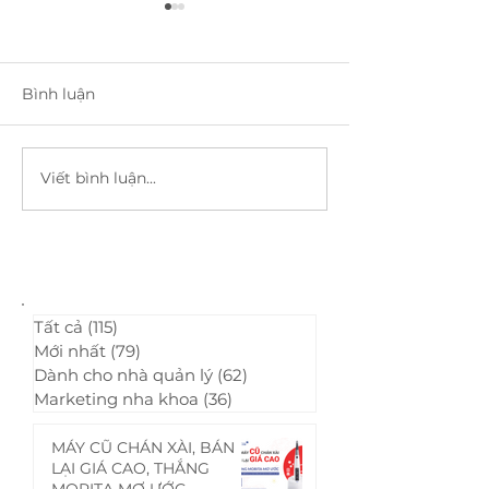
Bình luận
Viết bình luận...
Điều trị bảo tồn cho
06 bí quyết đơ
bệnh nhân cao tuổi bị
làm hài lòng 
mòn cổ răng
nhân nha kho
Tất cả
(115)
115 bài đăng
Mới nhất
(79)
79 bài đăng
Dành cho nhà quản lý
(62)
62 bài đăng
Marketing nha khoa
(36)
36 bài đăng
MÁY CŨ CHÁN XÀI, BÁN
LẠI GIÁ CAO, THẮNG
MORITA MƠ ƯỚC