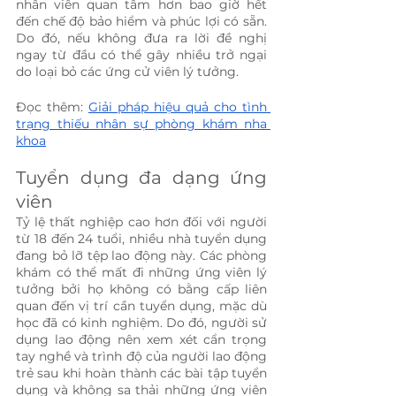
nhân viên quan tâm hơn bao giờ hết 
đến chế độ bảo hiểm và phúc lợi có sẵn. 
Do đó, nếu không đưa ra lời đề nghị 
ngay từ đầu có thể gây nhiều trở ngại 
do loại bỏ các ứng cử viên lý tưởng.
Đọc thêm: 
Giải pháp hiệu quả cho tình 
trạng thiếu nhân sự phòng khám nha 
khoa
Tuyển dụng đa dạng ứng 
viên
Tỷ lệ thất nghiệp cao hơn đối với người 
từ 18 đến 24 tuổi, nhiều nhà tuyển dụng 
đang bỏ lỡ tệp lao động này. Các phòng 
khám có thể mất đi những ứng viên lý 
tưởng bởi họ không có bằng cấp liên 
quan đến vị trí cần tuyển dụng, mặc dù 
học đã có kinh nghiệm. Do đó, người sử 
dụng lao động nên xem xét cẩn trọng 
tay nghề và trình độ của người lao động 
trẻ sau khi hoàn thành các bài tập tuyển 
dụng và không sa thải những ứng viên 