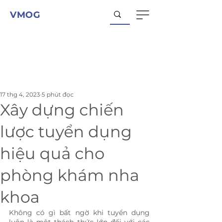
VMOG
17 thg 4, 2023
5 phút đọc
Xây dựng chiến
lược tuyển dụng
hiệu quả cho
phòng khám nha
khoa
Không có gì bất ngờ khi tuyển dụng 