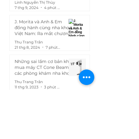
Linh Nguyễn Thị Thùy
7 thg 9, 2024
4 phút đọc
J. Morita và Anh & Em
đồng hành cùng nha khoa
Việt Nam: Ra mắt chương
trình "Mua chung, giảm
Thu Trang Trần
khùng - Ép Morita theo giá
21 thg 8, 2024
7 phút đọc
bạn muốn!"
Những sai lầm cơ bản khi
mua máy CT Cone Beam
các phòng khám nha khoa
hay gặp phải
Thu Trang Trần
11 thg 9, 2023
3 phút đọc
Tags
Nha khoa
dental
marketing nha khoa
quản lí nha khoa
Marketing