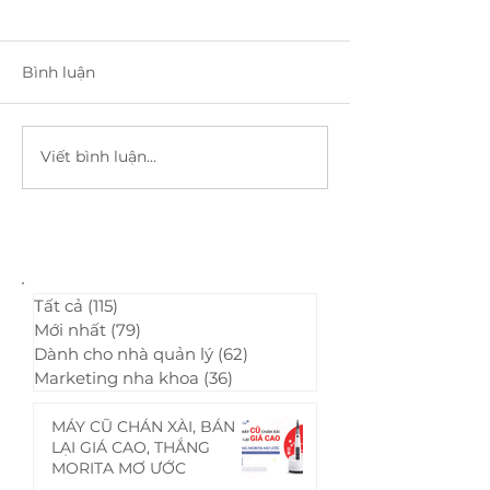
Bình luận
Viết bình luận...
Tips nâng cao kết nối
Giải pháp hiệu
nội bộ trong nha khoa
tình trạng thi
sự phòng khá
khoa
Tất cả
(115)
115 bài đăng
Mới nhất
(79)
79 bài đăng
Dành cho nhà quản lý
(62)
62 bài đăng
Marketing nha khoa
(36)
36 bài đăng
MÁY CŨ CHÁN XÀI, BÁN
LẠI GIÁ CAO, THẮNG
MORITA MƠ ƯỚC