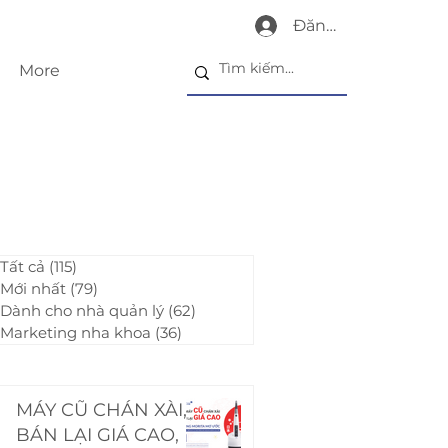
Đăng nhập
More
Tất cả
(115)
115 bài đăng
Mới nhất
(79)
79 bài đăng
Dành cho nhà quản lý
(62)
62 bài đăng
Marketing nha khoa
(36)
36 bài đăng
MÁY CŨ CHÁN XÀI,
BÁN LẠI GIÁ CAO,