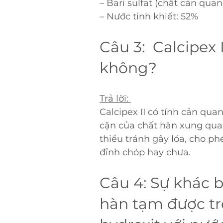
– Bari sulfat (chất cản quan
– Nước tinh khiết: 52%
Câu 3:  Calcipex 
không?
Trả lời: 
Calcipex II có tính cản qua
cận của chất hàn xung qua
thiểu tránh gây lóa, cho p
đỉnh chóp hay chưa.
Câu 4: Sự khác bi
hàn tạm được tr