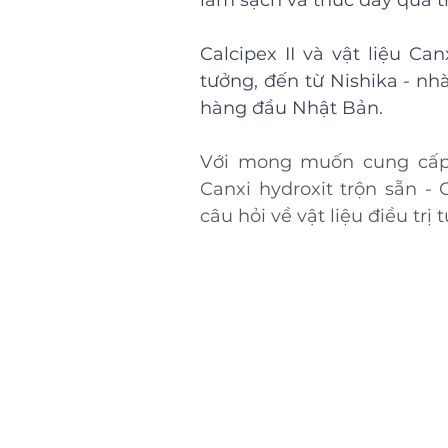
làm sạch và thúc đẩy quá t
Calcipex II và vật liệu Can
tưởng, đến từ Nishika - nhà
hàng đầu Nhật Bản.
Với mong muốn cung cấp 
Canxi hydroxit trộn sẵn - C
câu hỏi về vật liệu điều trị 