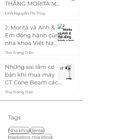
THẮNG MORITA MƠ
ƯỚC
Linh Nguyễn Thị Thùy
7 thg 9, 2024
4 phút đọc
J. Morita và Anh &
Em đồng hành cùng
nha khoa Việt Nam:
Ra mắt chương
Thu Trang Trần
trình "Mua chung,
21 thg 8, 2024
7 phút đọc
giảm khùng - Ép
Những sai lầm cơ
Morita theo giá bạn
bản khi mua máy
muốn!"
CT Cone Beam các
phòng khám nha
Thu Trang Trần
khoa hay gặp phải
11 thg 9, 2023
3 phút đọc
Tags
Nha khoa
dental
marketing nha khoa