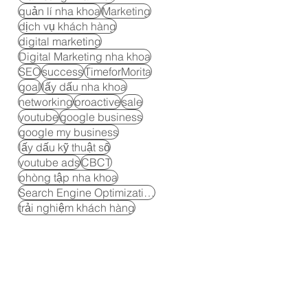
quản lí nha khoa
Marketing
dịch vụ khách hàng
digital marketing
Digital Marketing nha khoa
SEO
success
TimeforMorita
goal
lấy dấu nha khoa
networking
proactive
sale
youtube
google business
google my business
lấy dấu kỹ thuật số
youtube ads
CBCT
phòng tập nha khoa
Search Engine Optimization
trải nghiệm khách hàng