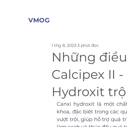
VMOG
1 thg 8, 2023
3 phút đọc
Những điều 
Calcipex II -
Hydroxit trộ
Canxi hydroxit là một chấ
khoa, đặc biệt trong các quá
vượt trội, giúp hỗ trợ quá t