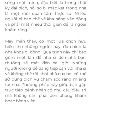
sống một mình, đặc biệt là trong thời 
kỳ đại dịch, nỗi sợ bị mắc kẹt trong nhà 
là một mối quan tâm thực sự. Nhiều 
người bị hạn chế về khả năng vận động 
và phải mất nhiều thời gian để ra ngoài 
khám răng. 
May mắn thay, có một lựa chọn hữu 
hiệu cho những người này, đó chính là 
nha khoa di động. Quá trình này chỉ bao 
gồm một lần để nha sĩ đến nhà bạn, 
thường sẽ mất đến hai giờ. Những 
người không dễ dàng tiếp cận với nha sĩ 
và không thể rời khỏi nhà của họ, có thể 
sử dụng dịch vụ chăm sóc răng miệng 
tại nhà. Phương pháp này giúp bạn gặp 
trực tiếp bệnh nhân có nhu cầu điều trị 
mà không cần phải đến phòng khám 
hoặc bệnh viện!