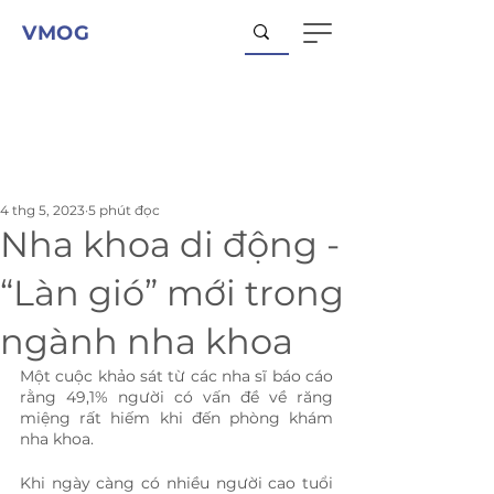
VMOG
4 thg 5, 2023
5 phút đọc
Nha khoa di động -
“Làn gió” mới trong
ngành nha khoa
Một cuộc khảo sát từ các nha sĩ báo cáo 
rằng 49,1% người có vấn đề về răng 
miệng rất hiếm khi đến phòng khám 
nha khoa.
Khi ngày càng có nhiều người cao tuổi 