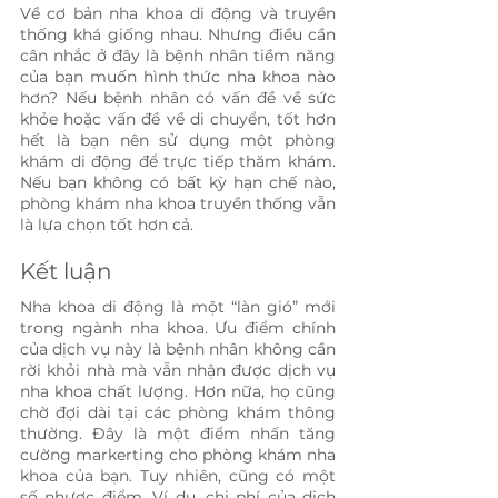
Về cơ bản nha khoa di động và truyền 
thống khá giống nhau. Nhưng điều cần 
cân nhắc ở đây là bệnh nhân tiềm năng 
của bạn muốn hình thức nha khoa nào 
hơn? Nếu bệnh nhân có vấn đề về sức 
khỏe hoặc vấn đề về di chuyển, tốt hơn 
hết là bạn nên sử dụng một phòng 
khám di động để trực tiếp thăm khám. 
Nếu bạn không có bất kỳ hạn chế nào, 
phòng khám nha khoa truyền thống vẫn 
là lựa chọn tốt hơn cả.
Kết luận
Nha khoa di động là một “làn gió” mới 
trong ngành nha khoa. Ưu điểm chính 
của dịch vụ này là bệnh nhân không cần 
rời khỏi nhà mà vẫn nhận được dịch vụ 
nha khoa chất lượng. Hơn nữa, họ cũng 
chờ đợi dài tại các phòng khám thông 
thường. Đây là một điểm nhấn tăng 
cường markerting cho phòng khám nha 
khoa của bạn. Tuy nhiên, cũng có một 
số nhược điểm. Ví dụ, chi phí của dịch 