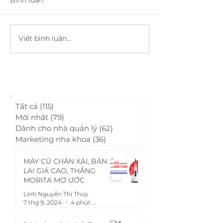
Viết bình luận...
Những điều cần biết về
Canxi Hydroxit
Calcipex II - vật liệu
với khả năng 
Canxi Hydroxit trộn sẵn
tuyệt vời - Calc
(P1)
Tất cả
(115)
115 bài đăng
Mới nhất
(79)
79 bài đăng
Dành cho nhà quản lý
(62)
62 bài đăng
Marketing nha khoa
(36)
36 bài đăng
MÁY CŨ CHÁN XÀI, BÁN
LẠI GIÁ CAO, THẮNG
MORITA MƠ ƯỚC
Linh Nguyễn Thị Thùy
7 thg 9, 2024
4 phút đọc