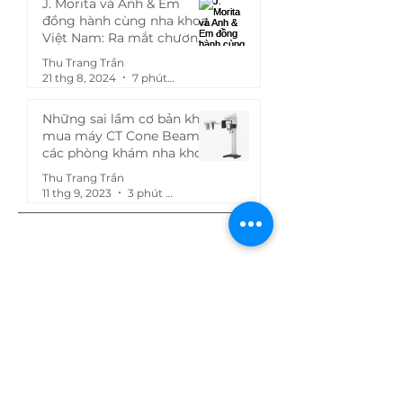
J. Morita và Anh & Em
đồng hành cùng nha khoa
Việt Nam: Ra mắt chương
trình "Mua chung, giảm
Thu Trang Trần
khùng - Ép Morita theo giá
21 thg 8, 2024
7 phút đọc
bạn muốn!"
Những sai lầm cơ bản khi
mua máy CT Cone Beam
các phòng khám nha khoa
hay gặp phải
Thu Trang Trần
11 thg 9, 2023
3 phút đọc
Tags
Nha khoa
dental
marketing nha khoa
quản lí nha khoa
Marketing
dịch vụ khách hàng
digital marketing
Digital Marketing nha khoa