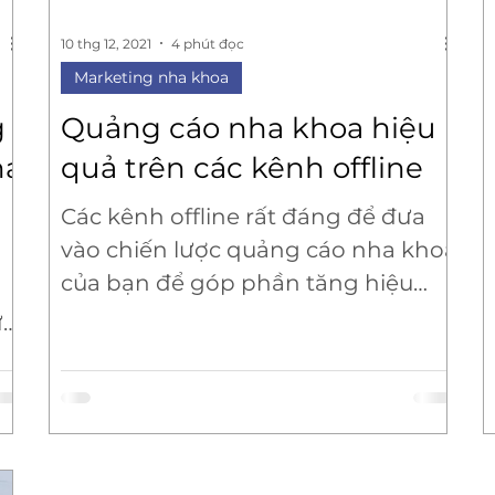
10 thg 12, 2021
4 phút đọc
Marketing nha khoa
g
Quảng cáo nha khoa hiệu
ha
quả trên các kênh offline
Các kênh offline rất đáng để đưa
vào chiến lược quảng cáo nha khoa
của bạn để góp phần tăng hiệu
quả nhận được từ quảng cáo
ư
digital.