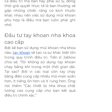
ca điều trị mà bạn hay phải xử lý, đồng 
thời giải quyết thực tế là bạn thường sẽ 
gặp những chiếc răng có kích thước 
khác nhau nên việc sử dụng mũi khoan 
phù hợp là điều mà bạn luôn phải ghi 
nhớ.
Đầu tư tay khoan nha khoa 
cao cấp
Bất kể bạn sử dụng mũi khoan nha khoa 
nào, 
tay khoan
 sẽ tạo ra sự khác biệt lớn 
trong quy trình điều trị. Tiến sĩ Jablow 
chia sẻ: “Tôi không sử dụng tay khoan 
chạy bằng khí trong một thời gian dài. 
Tại sao? Bởi vì các loại côn tay chạy 
bằng điện cung cấp nhiều mô-men xoắn 
hơn, ít tiếng ồn hơn và ít rung hơn. Ông 
nói thêm “Các thiết bị nha khoa chất 
lượng cao cung cấp cho bạn kết quả 
điều trị chính xác.”