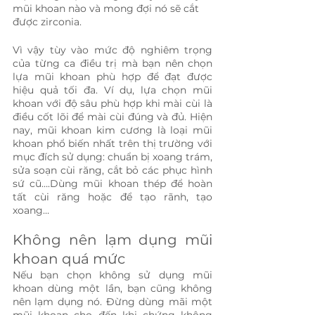
mũi khoan nào và mong đợi nó sẽ cắt 
được zirconia.
Vì vậy tùy vào mức độ nghiêm trọng 
của từng ca điều trị mà bạn nên chọn 
lựa mũi khoan phù hợp để đạt được 
hiệu quả tối đa. Ví dụ, lựa chọn mũi 
khoan với độ sâu phù hợp khi mài cùi là 
điều cốt lõi để mài cùi đúng và đủ. Hiện 
nay, mũi khoan kim cương là loại mũi 
khoan phổ biến nhất trên thị trường với 
mục đích sử dụng: chuẩn bị xoang trám, 
sửa soạn cùi răng, cắt bỏ các phục hình 
sứ cũ….Dùng mũi khoan thép để hoàn 
tất cùi răng hoặc để tạo rãnh, tạo 
xoang…
Không nên lạm dụng mũi 
khoan quá mức
Nếu bạn chọn không sử dụng mũi 
khoan dùng một lần, bạn cũng không 
nên lạm dụng nó. Đừng dùng mãi một 
mũi khoan cho đến khi chứng không 