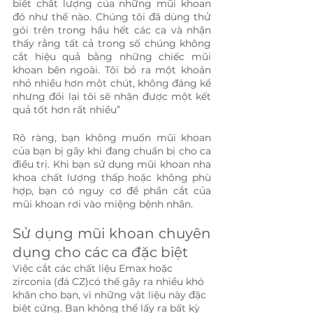
biết chất lượng của những mũi khoan 
đó như thế nào. Chúng tôi đã dùng thử 
gói trên trong hầu hết các ca và nhận 
thấy rằng tất cả trong số chúng không 
cắt hiệu quả bằng những chiếc mũi 
khoan bên ngoài. Tôi bỏ ra một khoản 
nhỏ nhiều hơn một chút, không đáng kể 
nhưng đổi lại tôi sẽ nhận được một kết 
quả tốt hơn rất nhiều”
Rõ ràng, bạn không muốn mũi khoan 
của bạn bị gãy khi đang chuẩn bị cho ca 
điều trị. Khi bạn sử dụng mũi khoan nha 
khoa chất lượng thấp hoặc không phù 
hợp, bạn có nguy cơ để phần cắt của 
mũi khoan rơi vào miệng bệnh nhân.
Sử dụng mũi khoan chuyên 
dụng cho các ca đặc biệt
Việc cắt các chất liệu Emax hoặc 
zirconia (đá CZ)có thể gây ra nhiều khó 
khăn cho bạn, vì những vật liệu này đặc 
biệt cứng. Bạn không thể lấy ra bất kỳ 