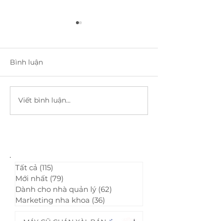
Bình luận
Viết bình luận...
10 Tips nâng cao tối đa
10 Tips nâng ca
an toàn cho bệnh nhân
an toàn cho b
trong phòng khám nha
trong phòng 
khoa (Phần 2)
khoa (Phần 1)
Tất cả
(115)
115 bài đăng
Mới nhất
(79)
79 bài đăng
Dành cho nhà quản lý
(62)
62 bài đăng
Marketing nha khoa
(36)
36 bài đăng