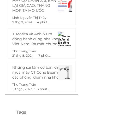
MÁY CŨ CHÁN XÀI, BÁN
LẠI GIÁ CAO, THẮNG
MORITA MƠ ƯỚC
Linh Nguyễn Thị Thùy
7 thg 9, 2024
4 phút đọc
J. Morita và Anh & Em
đồng hành cùng nha khoa
Việt Nam: Ra mắt chương
trình "Mua chung, giảm
Thu Trang Trần
khùng - Ép Morita theo giá
21 thg 8, 2024
7 phút đọc
bạn muốn!"
Những sai lầm cơ bản khi
mua máy CT Cone Beam
các phòng khám nha khoa
hay gặp phải
Thu Trang Trần
11 thg 9, 2023
3 phút đọc
Tags