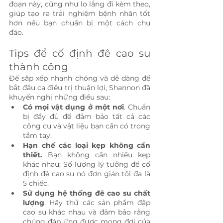
đoạn này, cũng như lo lắng đi kèm theo, 
giúp tạo ra trải nghiệm bệnh nhân tốt 
hơn nếu bạn chuẩn bị một cách chu 
đáo.
Tips để cố định đê cao su 
thành công
Để sắp xếp nhanh chóng và dễ dàng để 
bắt đầu ca điều trị thuận lợi, Shannon đã 
khuyến nghị những điều sau:
Có mọi vật dụng ở một nơi
. Chuẩn 
bị đầy đủ để đảm bảo tất cả các 
công cụ và vật liệu bạn cần có trong 
tầm tay.
Hạn chế các loại kẹp không cần 
thiết.
 Bạn không cần nhiều kẹp 
khác nhau; Số lượng lý tưởng để cố 
định đê cao su nó đơn giản tối đa là 
5 chiếc.
Sử dụng hệ thống đê cao su chất 
lượng
. Hãy thử các sản phẩm đập 
cao su khác nhau và đảm bảo rằng 
chúng đáp ứng được mong đợi của 