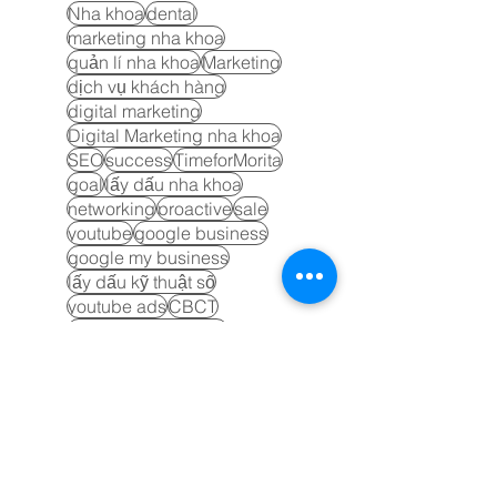
Nha khoa
dental
marketing nha khoa
quản lí nha khoa
Marketing
dịch vụ khách hàng
digital marketing
Digital Marketing nha khoa
SEO
success
TimeforMorita
goal
lấy dấu nha khoa
networking
proactive
sale
youtube
google business
google my business
lấy dấu kỹ thuật số
youtube ads
CBCT
phòng tập nha khoa
Search Engine Optimization
trải nghiệm khách hàng