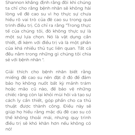
Shannon khẳng định rằng đôi khi chúng 
ta chỉ cho rằng bệnh nhân sẽ không hài 
lòng về đê cao su vì họ thực sự chưa 
hiểu rõ vai trò của đê cao su trong quá 
trình điều trị. Cô chỉ ra rằng “Trong thực 
tế của chúng tôi, đó không thực sự là 
một sự lựa chọn. Nó là vật dụng cần 
thiết, đi kèm với điều trị và là một phần 
của khá nhiều thủ tục liên quan. Tất cả 
đều nằm trong những gì chúng tôi chia 
sẻ với bệnh nhân ".
Giải thích cho bệnh nhân biết rằng 
miếng đê cao su nên đặt ở đó để đảm 
bảo họ không nuốt bất kỳ mảnh trám 
hoặc mão cũ nào, để bảo vệ những 
chiếc răng còn lại khỏi mùi hôi và tạo sự 
cách ly cần thiết, góp phần cho ca thủ 
thuật được thành công. Điều này sẽ 
giúp họ hiểu rằng mặc dù đê cao su có 
thể không thoải mái, nhưng quy trình 
điều trị sẽ khó khăn hơn nếu không có 
nó!