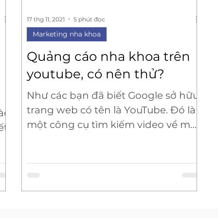
17 thg 11, 2021
5 phút đọc
Marketing nha khoa
Quảng cáo nha khoa trên
youtube, có nên thử?
Như các bạn đã biết Google sở hữu
trang web có tên là YouTube. Đó là
ào
một công cụ tìm kiếm video về mọi
ết
thứ mà chúng ta cần tìm, là một...