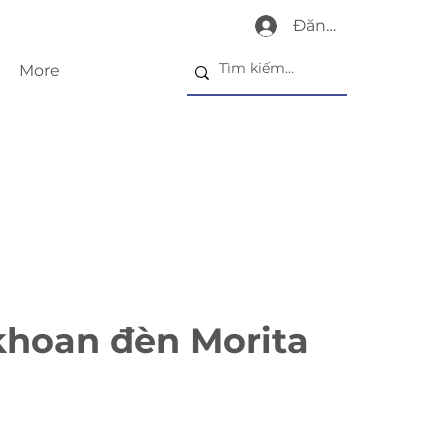
Đăng nhập
More
khoan đèn Morita