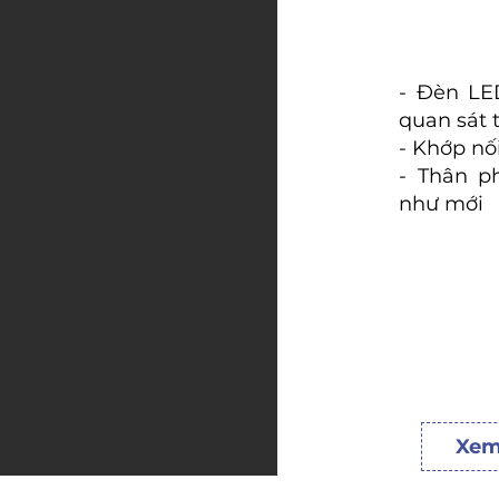
- Đèn LE
quan sát 
- Khớp nố
- Thân p
như mới
Xem