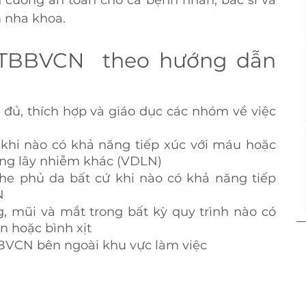
g cường an toàn cho cả bệnh nhân, bác sĩ và 
 nha khoa.
 TBBVCN  theo hướng dẫn 
ủ, thích hợp và giáo dục các nhóm về việc 
khi nào có khả năng tiếp xúc với máu hoặc 
ăng lây nhiễm khác (VDLN)
e phủ da bất cứ khi nào có khả năng tiếp 
N
 mũi và mắt trong bất kỳ quy trình nào có 
n hoặc bình xịt
BVCN bên ngoài khu vực làm việc