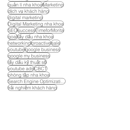
quản lí nha khoa
Marketing
dịch vụ khách hàng
digital marketing
Digital Marketing nha khoa
SEO
success
TimeforMorita
goal
lấy dấu nha khoa
networking
proactive
sale
youtube
google business
google my business
lấy dấu kỹ thuật số
youtube ads
CBCT
phòng tập nha khoa
Search Engine Optimization
trải nghiệm khách hàng