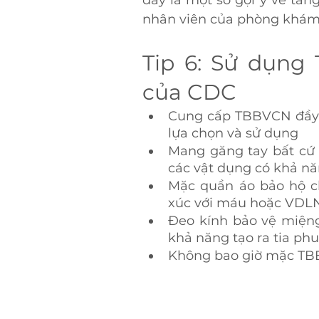
đây là một số gợi ý về tăn
nhân viên của phòng khám
Tip 6: Sử dụng
của CDC
Cung cấp TBBVCN đầy đ
lựa chọn và sử dụng
Mang găng tay bất cứ 
các vật dụng có khả n
Mặc quần áo bảo hộ ch
xúc với máu hoặc VDL
Đeo kính bảo vệ miệng,
khả năng tạo ra tia phu
Không bao giờ mặc TB