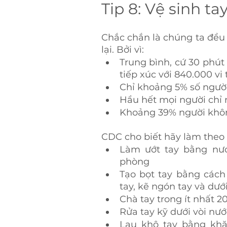
Tip 8: Vệ sinh ta
Chắc chắn là chúng ta đều 
lại. Bởi vì:
Trung bình, cứ 30 phút 
tiếp xúc với 840.000 vi
Chỉ khoảng 5% số người
Hầu hết mọi người chỉ r
Khoảng 39% người không
CDC cho biết hãy làm theo 
Làm ướt tay bằng nước
phòng
Tạo bọt tay bằng cách 
tay, kẽ ngón tay và dư
Chà tay trong ít nhất 2
Rửa tay kỹ dưới vòi nư
Lau khô tay bằng khă