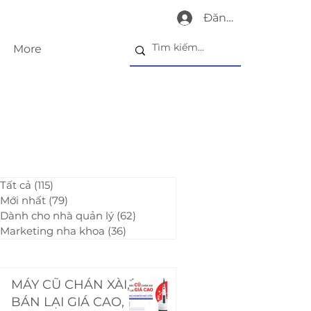
Đăng nhập
More
Tất cả
(115)
115 bài đăng
Mới nhất
(79)
79 bài đăng
Dành cho nhà quản lý
(62)
62 bài đăng
Marketing nha khoa
(36)
36 bài đăng
MÁY CŨ CHÁN XÀI,
BÁN LẠI GIÁ CAO,