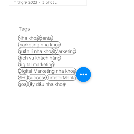
11 thg 9, 2023
3 phút đọc
Tags
Nha khoa
dental
marketing nha khoa
quản lí nha khoa
Marketing
dịch vụ khách hàng
digital marketing
Digital Marketing nha khoa
SEO
success
TimeforMorita
goal
lấy dấu nha khoa
networking
proactive
sale
youtube
google business
google my business
lấy dấu kỹ thuật số
youtube ads
CBCT
phòng tập nha khoa
Search Engine Optimization