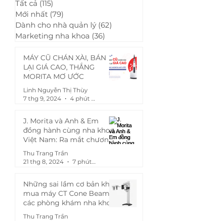
Tất cả
(115)
115 bài đăng
Mới nhất
(79)
79 bài đăng
Dành cho nhà quản lý
(62)
62 bài đăng
Marketing nha khoa
(36)
36 bài đăng
MÁY CŨ CHÁN XÀI, BÁN
LẠI GIÁ CAO, THẮNG
MORITA MƠ ƯỚC
Linh Nguyễn Thị Thùy
7 thg 9, 2024
4 phút đọc
J. Morita và Anh & Em
đồng hành cùng nha khoa
Việt Nam: Ra mắt chương
trình "Mua chung, giảm
Thu Trang Trần
khùng - Ép Morita theo giá
21 thg 8, 2024
7 phút đọc
bạn muốn!"
Những sai lầm cơ bản khi
mua máy CT Cone Beam
các phòng khám nha khoa
hay gặp phải
Thu Trang Trần