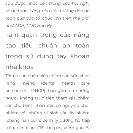
cầu được nhắc đến trong các hội nghị 
về an toàn, cũng như các hướng dẫn an 
toàn của các tổ chức lớn trên thế giới 
như ADA, CDC Hoa Kỳ.
Tầm quan trọng của nâng 
cao tiêu chuẩn an toàn 
trong sử dụng tay khoan 
nha khoa 
Tất cả các nhân viên chăm sóc sức khỏe 
răng miệng (dental health care 
personnel – DHCP), bao gồm cả những 
người không trực tiếp tham gia chăm 
sóc cho bệnh nhân, đều có nguy cơ phơi 
nhiễm với những vi sinh vật lây nhiễm 
(chẳng hạn cúm; bệnh lý đường hô hấp 
trên; bệnh lao [TB]; herpes; viêm gan B, 