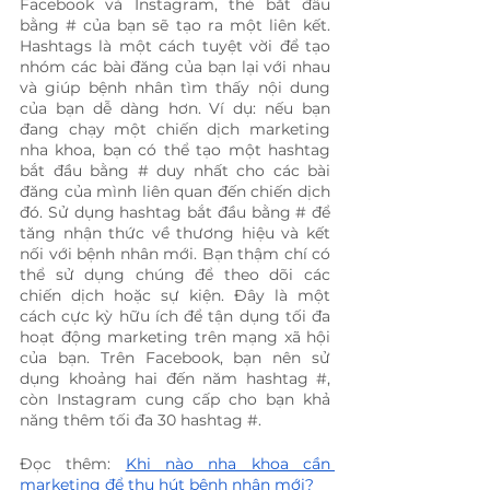
Facebook và Instagram, thẻ bắt đầu 
bằng # của bạn sẽ tạo ra một liên kết. 
Hashtags là một cách tuyệt vời để tạo 
nhóm các bài đăng của bạn lại với nhau 
và giúp bệnh nhân tìm thấy nội dung 
của bạn dễ dàng hơn. Ví dụ: nếu bạn 
đang chạy một chiến dịch marketing 
nha khoa, bạn có thể tạo một hashtag 
bắt đầu bằng # duy nhất cho các bài 
đăng của mình liên quan đến chiến dịch 
đó. Sử dụng hashtag bắt đầu bằng # để 
tăng nhận thức về thương hiệu và kết 
nối với bệnh nhân mới. Bạn thậm chí có 
thể sử dụng chúng để theo dõi các 
chiến dịch hoặc sự kiện. Đây là một 
cách cực kỳ hữu ích để tận dụng tối đa 
hoạt động marketing trên mạng xã hội 
của bạn. Trên Facebook, bạn nên sử 
dụng khoảng hai đến năm hashtag #, 
còn Instagram cung cấp cho bạn khả 
năng thêm tối đa 30 hashtag #.
Đọc thêm: 
Khi nào nha khoa cần 
marketing để thu hút bệnh nhân mới?