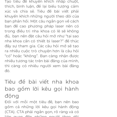
Tạo tiêu đề khuyến khích nhấp chuột, 
thích, bình luận, để lại biểu tượng cảm 
xúc và chia sẻ. Tiêu đề bài viết phải 
khuyến khích những người theo dõi của 
bạn phản hồi. Một câu ngắn gọn về cách 
bạn đề cao phương pháp laser nên có 
trong điều trị nha khoa có lẽ sẽ không 
đủ,  bạn nên đặt câu hỏi mở như “tại sao 
nha khoa cần có thiết bị laser?” để thúc 
đẩy sự tham gia. Các câu hỏi mở sẽ tạo 
ra nhiều cuộc trò chuyện hơn là câu hỏi 
“có” hoặc “không”. Bạn càng nhận được 
nhiều tương tác trên bài đăng của mình, 
thì càng có nhiều người xem bài đăng 
đó.
Tiêu đề bài viết nha khoa 
bao gồm lời kêu gọi hành 
động
Đối với mỗi một tiêu đề, bạn nên bao 
gồm cả những lời kêu gọi hành động 
(CTA). CTA phải ngắn gọn, rõ ràng và có 
liên quan đến những người theo dõi 