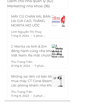
Dành cho nhà quản lý
(62)
62 bài đăng
Những điều cần biết về
Canxi Hydroxit
Marketing nha khoa
(36)
36 bài đăng
Calcipex II - vật liệu
với khả năng 
Canxi Hydroxit trộn sẵn
tuyệt vời - Calc
MÁY CŨ CHÁN XÀI, BÁN
LẠI GIÁ CAO, THẮNG
(P1)
MORITA MƠ ƯỚC
Linh Nguyễn Thị Thùy
7 thg 9, 2024
4 phút đọc
J. Morita và Anh & Em
đồng hành cùng nha khoa
Việt Nam: Ra mắt chương
trình "Mua chung, giảm
Thu Trang Trần
khùng - Ép Morita theo giá
21 thg 8, 2024
7 phút đọc
bạn muốn!"
Những sai lầm cơ bản khi
mua máy CT Cone Beam
các phòng khám nha khoa
hay gặp phải
Thu Trang Trần
11 thg 9, 2023
3 phút đọc