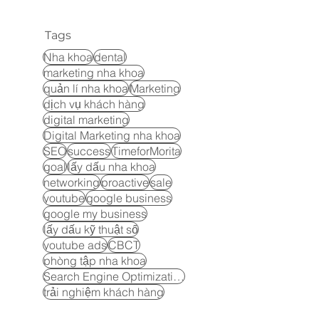
Tags
Nha khoa
dental
marketing nha khoa
quản lí nha khoa
Marketing
dịch vụ khách hàng
digital marketing
Digital Marketing nha khoa
SEO
success
TimeforMorita
goal
lấy dấu nha khoa
networking
proactive
sale
youtube
google business
google my business
lấy dấu kỹ thuật số
youtube ads
CBCT
phòng tập nha khoa
Search Engine Optimization
trải nghiệm khách hàng