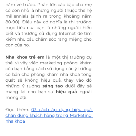
năm về trước. Phần lớn các bậc cha mẹ 
có con nhỏ là những người thuộc thế hệ 
millennials (sinh ra trong khoảng năm 
80-90). Điều này có nghĩa là thị trường 
mục tiêu của bạn là những người hiểu 
biết và thường sử dụng Internet để tìm 
kiếm nhu cầu chăm sóc răng miệng cho 
con của họ.
Nha khoa trẻ em
 là một thị trường cụ 
thể, vì vậy việc marketing phòng khám 
của bạn bằng cách sử dụng các ý tưởng 
cơ bản cho phòng khám nha khoa tổng 
quát sẽ không hiệu quả, thay vào đó 
những ý tưởng
 sáng tạo
 dưới đây sẽ 
mang lại cho bạn sự 
hiệu quả
 ngoài 
mong đợi.
Đọc thêm: 
03 cách áp dụng hiệu quả 
chân dung khách hàng trong Marketing 
nha khoa