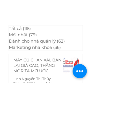
hàng trong Ma
nha khoa
Tất cả
(115)
115 bài đăng
Mới nhất
(79)
79 bài đăng
Dành cho nhà quản lý
(62)
62 bài đăng
Marketing nha khoa
(36)
36 bài đăng
MÁY CŨ CHÁN XÀI, BÁN
LẠI GIÁ CAO, THẮNG
MORITA MƠ ƯỚC
Linh Nguyễn Thị Thùy
7 thg 9, 2024
4 phút đọc
J. Morita và Anh & Em
đồng hành cùng nha khoa
Việt Nam: Ra mắt chương
trình "Mua chung, giảm
Thu Trang Trần
khùng - Ép Morita theo giá
21 thg 8, 2024
7 phút đọc
bạn muốn!"