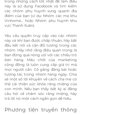
trong những cách tốt nhất để làm điều 
này là sử dụng Facebook và tìm kiếm 
các nhóm phụ huynh xung quanh địa 
điểm của bạn (ví dụ: Nhóm các mẹ khu 
Vinhome… hoặc Nhóm phụ huynh khu 
vực Thanh Xuân).
Yêu cầu quyền truy cập vào các nhóm 
này và khi bạn được chấp thuận, hãy bắt 
đầu kết nối và cận đối tượng trong các 
nhóm. Hãy nhớ rằng điều quan trọng là 
bạn đừng quá nóng vội với các chiêu trò 
bán hàng. Mấu chốt của marketing 
cộng đồng là luôn cung cấp giá trị mà 
mọi người cần. Cố gắng đăng bài hoặc 
tương tác trong nhóm hàng ngày. Chia 
sẻ một số lời khuyên về cách cha mẹ có 
thể cải thiện sức khỏe răng miệng của 
con mình. Nếu bạn thấy bất kỳ ai đăng 
câu hỏi về chăm sóc răng miệng, hãy 
trả lời nó một cách ngắn gọn dễ hiểu.
Phương tiện truyền thông 