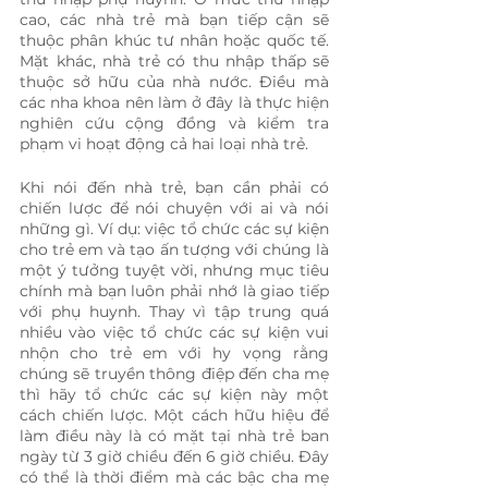
cao, các nhà trẻ mà bạn tiếp cận sẽ 
thuộc phân khúc tư nhân hoặc quốc tế. 
Mặt khác, nhà trẻ có thu nhập thấp sẽ 
thuộc sở hữu của nhà nước. Điều mà 
các nha khoa nên làm ở đây là thực hiện 
nghiên cứu cộng đồng và kiểm tra 
phạm vi hoạt động cả hai loại nhà trẻ.
Khi nói đến nhà trẻ, bạn cần phải có 
chiến lược để nói chuyện với ai và nói 
những gì. Ví dụ: việc tổ chức các sự kiện 
cho trẻ em và tạo ấn tượng với chúng là 
một ý tưởng tuyệt vời, nhưng mục tiêu 
chính mà bạn luôn phải nhớ là giao tiếp 
với phụ huynh. Thay vì tập trung quá 
nhiều vào việc tổ chức các sự kiện vui 
nhộn cho trẻ em với hy vọng rằng 
chúng sẽ truyền thông điệp đến cha mẹ 
thì hãy tổ chức các sự kiện này một 
cách chiến lược. Một cách hữu hiệu để 
làm điều này là có mặt tại nhà trẻ ban 
ngày từ 3 giờ chiều đến 6 giờ chiều. Đây 
có thể là thời điểm mà các bậc cha mẹ 