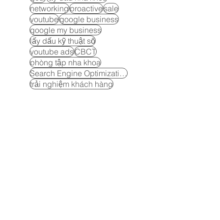
networking
proactive
sale
youtube
google business
google my business
lấy dấu kỹ thuật số
youtube ads
CBCT
phòng tập nha khoa
Search Engine Optimization
trải nghiệm khách hàng