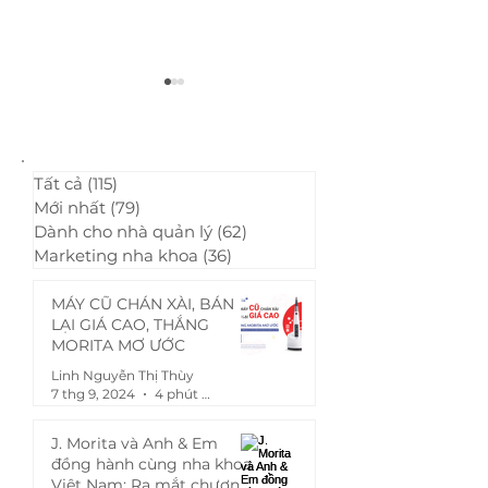
Tất cả
(115)
115 bài đăng
Mới nhất
(79)
79 bài đăng
Dành cho nhà quản lý
(62)
62 bài đăng
Điều trị bảo tồn cho
06 bí quyết đơ
Marketing nha khoa
(36)
36 bài đăng
bệnh nhân cao tuổi bị
làm hài lòng 
mòn cổ răng
nhân nha kho
MÁY CŨ CHÁN XÀI, BÁN
LẠI GIÁ CAO, THẮNG
MORITA MƠ ƯỚC
Linh Nguyễn Thị Thùy
7 thg 9, 2024
4 phút đọc
J. Morita và Anh & Em
đồng hành cùng nha khoa
Việt Nam: Ra mắt chương