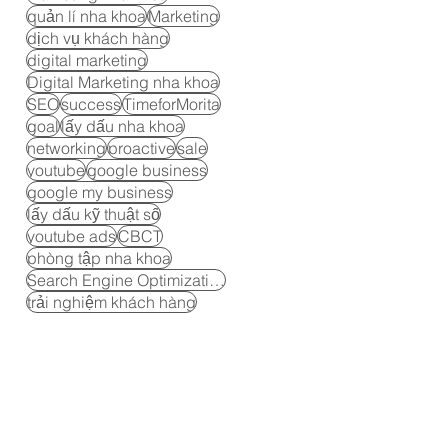
quản lí nha khoa
Marketing
dịch vụ khách hàng
digital marketing
Digital Marketing nha khoa
SEO
success
TimeforMorita
goal
lấy dấu nha khoa
networking
proactive
sale
youtube
google business
google my business
lấy dấu kỹ thuật số
youtube ads
CBCT
phòng tập nha khoa
Search Engine Optimization
trải nghiệm khách hàng