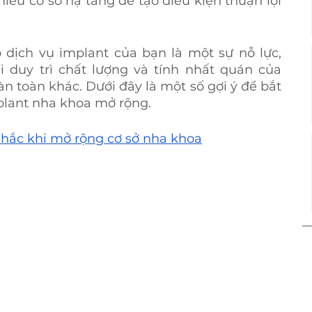
hiếu cơ sở hạ tầng để tạo điều kiện thuận lợi 
ịch vụ implant của bạn là một sự nỗ lực,  
duy trì chất lượng và tính nhất quán của 
n toàn khác. Dưới đây là một số gợi ý để bắt 
plant nha khoa mở rộng.
nhắc khi mở rộng cơ sở nha khoa