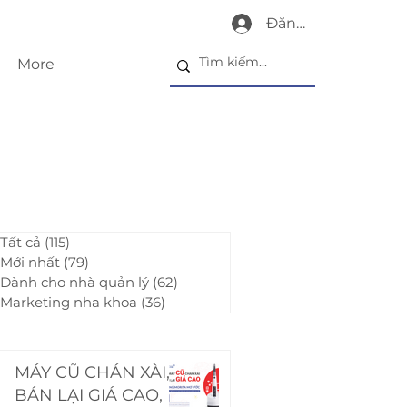
Đăng nhập
More
Tất cả
(115)
115 bài đăng
Mới nhất
(79)
79 bài đăng
Dành cho nhà quản lý
(62)
62 bài đăng
Marketing nha khoa
(36)
36 bài đăng
MÁY CŨ CHÁN XÀI,
BÁN LẠI GIÁ CAO,