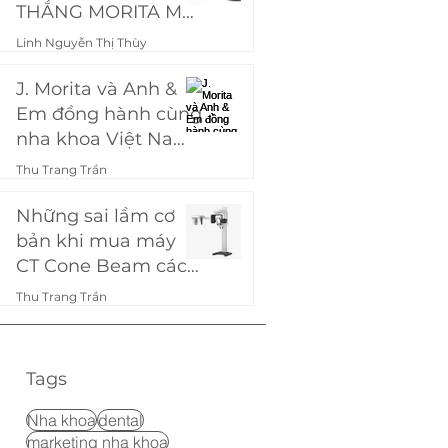
THẮNG MORITA MƠ
ƯỚC
Linh Nguyễn Thị Thùy
7 thg 9, 2024
4 phút đọc
J. Morita và Anh &
Em đồng hành cùng
nha khoa Việt Nam:
Ra mắt chương
Thu Trang Trần
trình "Mua chung,
21 thg 8, 2024
7 phút đọc
giảm khùng - Ép
Những sai lầm cơ
Morita theo giá bạn
bản khi mua máy
muốn!"
CT Cone Beam các
phòng khám nha
Thu Trang Trần
khoa hay gặp phải
11 thg 9, 2023
3 phút đọc
Tags
Nha khoa
dental
marketing nha khoa