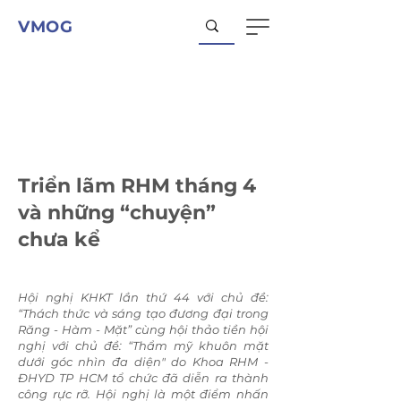
VMOG
Triển lãm RHM tháng 4
và những “chuyện”
chưa kể
Hội nghị KHKT lần thứ 44 với chủ đề:
“Thách thức và sáng tạo đương đại trong
Răng - Hàm - Mặt” cùng hội thảo tiền hội
nghị với chủ đề: “Thẩm mỹ khuôn mặt
dưới góc nhìn đa diện" do Khoa RHM -
ĐHYD TP HCM tổ chức đã diễn ra thành
công rực rỡ. Hội nghị là một điểm nhấn