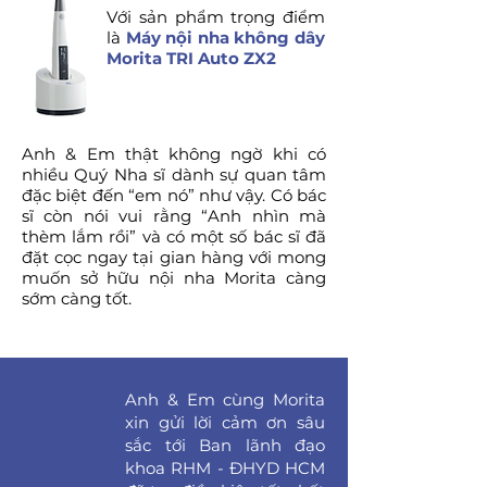
Với sản phẩm trọng điểm
là
Máy nội nha không dây
Morita TRI Auto ZX2
Anh & Em thật không ngờ khi có
nhiều Quý Nha sĩ dành sự quan tâm
đặc biệt đến “em nó” như vậy. Có bác
sĩ còn nói vui rằng “Anh nhìn mà
thèm lắm rồi” và có một số bác sĩ đã
đặt cọc ngay tại gian hàng với mong
muốn sở hữu nội nha Morita càng
sớm càng tốt.
Anh & Em cùng Morita
xin gửi lời cảm ơn sâu
sắc tới Ban lãnh đạo
khoa RHM - ĐHYD HCM