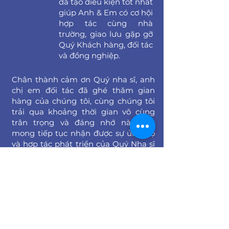
đã tạo điều kiện tốt nhất
giúp Anh & Em có cơ hội
hợp tác cùng nhà
trường, giao lưu gặp gỡ
Quý Khách hàng, đối tác
và đồng nghiệp.
Chân thành cảm ơn Quý nha sĩ, anh
chị em đối tác đã ghé thăm gian
hàng của chúng tôi, cùng chúng tôi
trải qua khoảng thời gian vô cùng
trân trọng và đáng nhớ này. Rất
mong tiếp tục nhận được sự ủng hộ
và hợp tác phát triển của Quý Nha sĩ
trong tương lai.