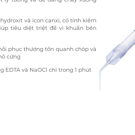
hydroxit và icon canxi, có tính kiềm
úp tiêu diệt triệt để vi khuẩn bên
 hồi phục thương tổn quanh chóp và
mô cứng
g EDTA và NaOCl chi trong 1 phút