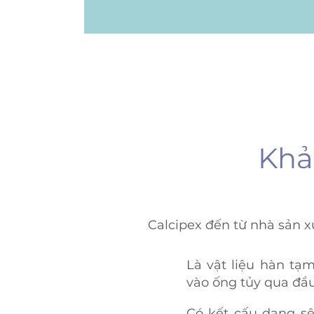
Khả
Calcipex đến từ nhà sản 
Là vật liệu hàn tạm
vào ống tủy qua đầ
Có kết cấu dạng sệ