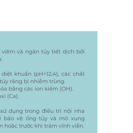
 viêm và ngăn tủy tiết dịch bởi
:
diệt khuẩn (pH=12,4), các chất
tủy răng bị nhiễm trùng.
hóa bằng các ion kiềm (OH).
i (Ca).
sử dụng trong điều trị nội nha
ể bảo vệ ống tủy và mô xung
 hoặc trước khi trám vĩnh viễn.