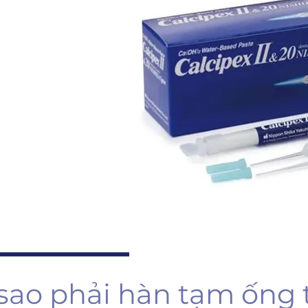
i
 sao phải hàn tạm ống 