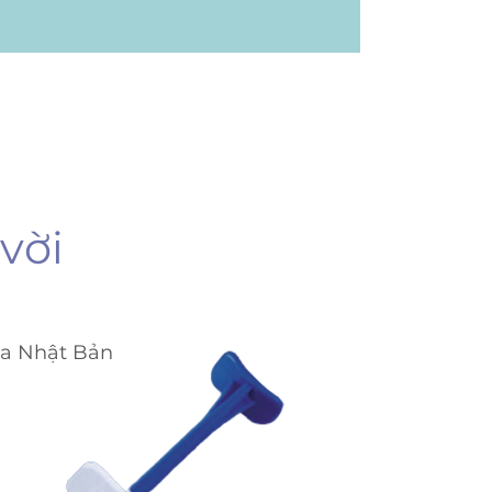
vời
ka Nhật Bản