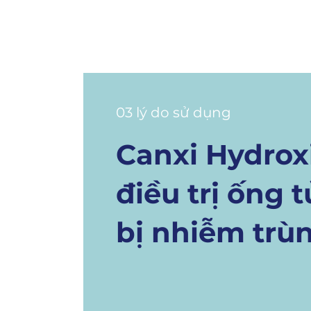
03 lý do sử dụng
Canxi Hydrox
điều trị ống t
bị nhiễm trù