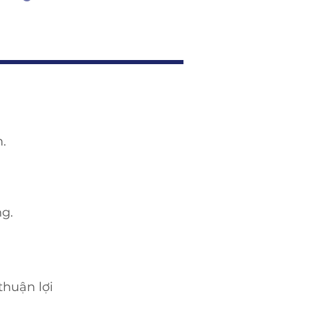
.
g.
thuận lợi