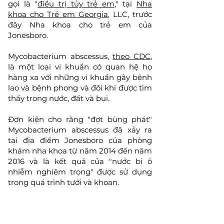
gọi là "
điều trị tủy trẻ em
," tại
Nha
khoa cho Trẻ em Georgia
, LLC, trước
đây Nha khoa cho trẻ em của
Jonesboro.
Mycobacterium abscessus,
theo CDC
,
là một loại vi khuẩn có quan hệ họ
hàng xa với những vi khuẩn gây bệnh
lao và bệnh phong và đôi khi được tìm
thấy trong nước, đất và bụi.
Đơn kiện cho rằng "đợt bùng phát"
Mycobacterium abscessus đã xảy ra
tại địa điểm Jonesboro của phòng
khám nha khoa từ năm 2014 đến năm
2016 và là kết quả của "nước bị ô
nhiễm nghiêm trọng" được sử dụng
trong quá trình tưới và khoan.