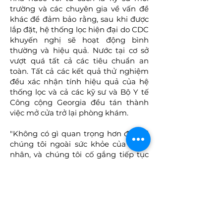
trường và các chuyên gia về vấn đề
khác để đảm bảo rằng, sau khi được
lắp đặt, hệ thống lọc hiện đại do CDC
khuyến nghị sẽ hoạt động bình
thường và hiệu quả. Nước tại cơ sở
vượt quá tất cả các tiêu chuẩn an
toàn. Tất cả các kết quả thử nghiệm
đều xác nhận tính hiệu quả của hệ
thống lọc và cả các kỹ sư và Bộ Y tế
Công cộng Georgia đều tán thành
việc mở cửa trở lại phòng khám.
"Không có gì quan trọng hơn đối với
chúng tôi ngoài sức khỏe của bệnh
nhân, và chúng tôi cố gắng tiếp tục
37 năm truyền thống cung cấp dịch
vụ xuất sắc cho các gia đình
Jonesboro, những người giao phó
cho chúng tôi chăm sóc sức khỏe
răng miệng của họ, "tuyên bố của
nhóm cho biết.