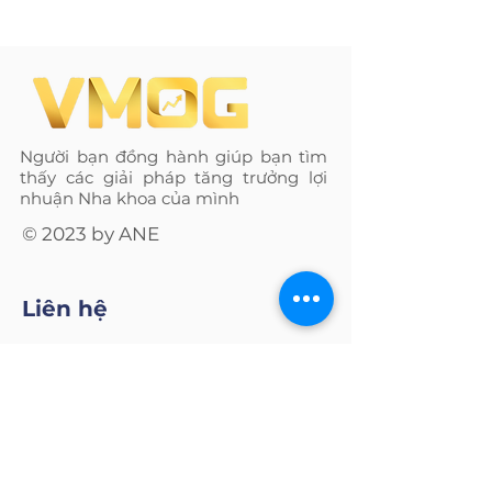
Người bạn đồng hành giúp bạn tìm
thấy các giải pháp tăng trưởng lợi
nhuận Nha khoa của mình
© 2023 by ANE
Liên hệ
1800 234 519
/
0971 07 88 11
/
0975 91 58 91
sale@ane.vn
Văn phòng Hà Nội: Tầng
1, Sảng B - Tòa nhà