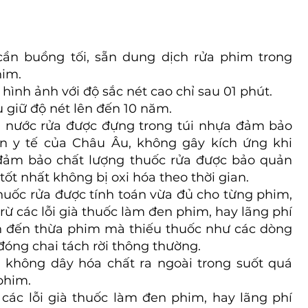
cần buồng tối, sẵn dung dịch rửa phim trong
him.
 hình ảnh với độ sắc nét cao chỉ sau 01 phút.
u giữ độ nét lên đến 10 năm.
à nước rửa được đựng trong túi nhựa đảm bảo
ẩn y tế của Châu Âu, không gây kích ứng khi
đảm bảo chất lượng thuốc rửa được bảo quản
tốt nhất không bị oxi hóa theo thời gian.
huốc rửa được tính toán vừa đủ cho từng phim,
trừ các lỗi già thuốc làm đen phim, hay lãng phí
n đến thừa phim mà thiếu thuốc như các dòng
đóng chai tách rời thông thường.
, không dây hóa chất ra ngoài trong suốt quá
 phim.
ừ các lỗi già thuốc làm đen phim, hay lãng phí