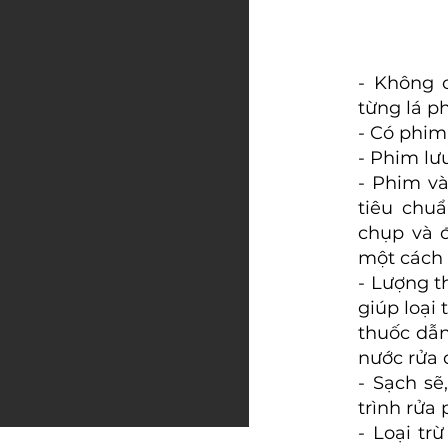
- Không 
từng lá p
- Có phim
- Phim lư
- Phim v
tiêu chu
chụp và 
một cách 
- Lượng t
giúp loại 
thuốc dẫ
nước rửa 
- Sạch sẽ
trình rửa
- Loại tr