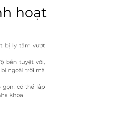
inh hoạt
t bị ly tâm vượt
ộ bền tuyệt vời,
 bị ngoài trời mà
 gọn, có thể lắp
 nha khoa