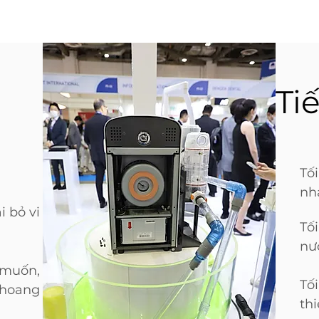
Ti
Tối
nha
i bỏ vi
Tối
nư
 muốn,
Tố
khoang
thi