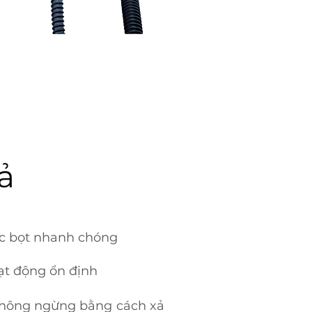
ả
ớc bọt nhanh chóng
ạt động ổn định
không ngừng bằng cách xả