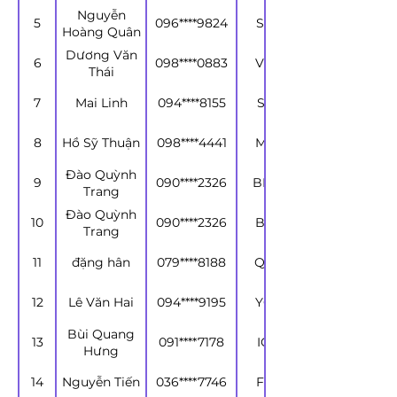
Nguyễn
5
096****9824
SXFNZO
Hoàng Quân
Dương Văn
6
098****0883
VZNVRR
Thái
7
Mai Linh
094****8155
SERRYP
8
Hồ Sỹ Thuận
098****4441
MCLXSB
Đào Quỳnh
9
090****2326
BMOBYB
Trang
Đào Quỳnh
10
090****2326
BSQRYC
Trang
11
đặng hân
079****8188
QQPLBE
12
Lê Văn Hai
094****9195
YQXLRQ
Bùi Quang
13
091****7178
IQLPCM
Hưng
14
Nguyễn Tiến
036****7746
FMIDAB