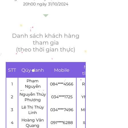
20h00 ngày 31/10/2024
Danh sách khách hàng
tham gia
(theo thời gian thực)
Mã dự
STT
Qúy danh
Mobile
thưởng
Phạm
1
084****4566
RSOUTO
Nguyễn
Phương Anh
Nguyễn Thúy
2
034****1725
YMSOMV
Phượng
Lê Thị Thùy
3
034****7496
MDOQTM
Linh
Hoàng Văn
4
091****6288
ILUDUN
Quang