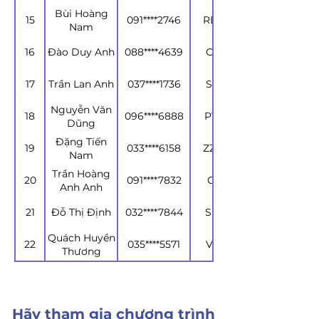
Bùi Hoàng
15
091****2746
RBMXQQ
Nam
16
Đào Duy Anh
088****4639
CBBKJK
17
Trần Lan Anh
037****1736
SCJVDH
Nguyễn Văn
18
096****6888
PVFDKQ
Dũng
Đặng Tiến
19
033****6158
ZZUWNG
Nam
Trần Hoàng
20
091****7832
GXRIAG
Anh Anh
21
Đỗ Thị Định
032****7844
SFGQZH
Quách Huyền
22
035****5571
VXAVGY
Thương
Hãy tham gia chương trình