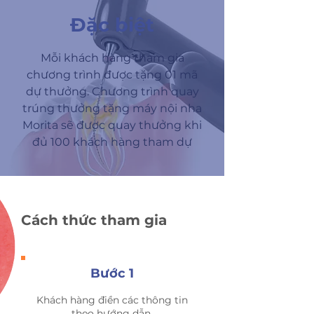
​Đặc biệt
Mỗi khách hàng tham gia
chương trình được tặng 01 mã
dự thưởng. Chương trình quay
trúng thưởng tặng máy nội nha
Morita sẽ được quay thưởng khi
đủ 100 khách hàng tham dự
Cách thức tham gia
Bước 1
Khách hàng điền các thông tin
theo hướng dẫn,