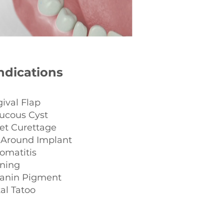
Indications
gival Flap
ucous Cyst
ket Curettage
 Around Implant
omatitis
ning
lanin Pigment
al Tatoo