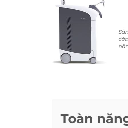
Sản
các
năn
Toàn năng