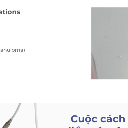
ations
t
ranuloma)
Cuộc cách